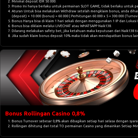
Bonus Deposit 10% ( KHUSUS SLOT GAME )
MAKSIMAL BONUS 500 RIBU, SYARAT TURNOVER 5X
Harus klaim sebelum dimainkan.
Minimal deposit IDR 50.000.
Promo Ini hanya berlaku untuk permainan SLOT GAME, tidak berlaku untuk pe
Aturan Untuk bisa melakukan Withdraw setelah mengklaim bonus, anda diharu
(deposit) + 10.000 (bonus) = 60.000 | Perhitungan 60.000 x 5 = 300.000 (Turno
Bonus Hanya bisa di klaim 1 hari sekali dengan menggunakan 1 IP dan Lokasi 
Bonus bisa diklaim melalui LIVECHAT atau WHATSAPP Naik138.
Dilarang melakukan safety bet, jika ketahuan maka keputusan dari Naik138 t
Jika sudah klaim bonus deposit 10% maka tidak akan mendapatkan bonus lai