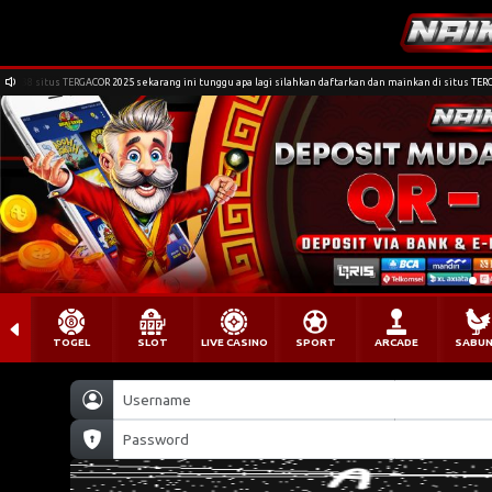
ERGACOR 2025 sekarang ini tunggu apa lagi silahkan daftarkan dan mainkan di situs TERGACOR 2025 ini