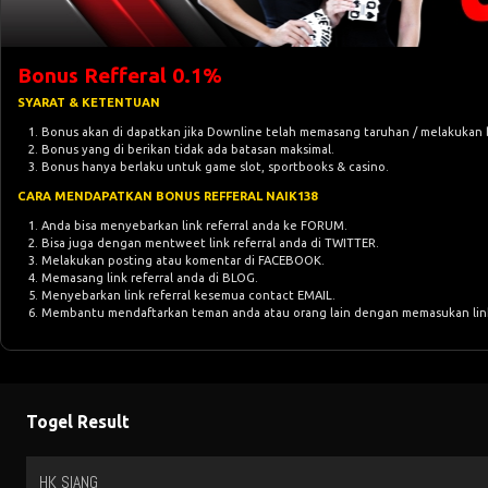
Pasaran Togel Hadiah Terbesar
PROMO INI BERLAKU UNTUK SEMUA PASARAN TOGEL NAIK138
Semua Member Naik138 akan mendapat bayaran FULL (4D X10.000, 3D X1.000 & 2D
Bonus Refferal 0.1%
SYARAT & KETENTUAN
Bonus akan di dapatkan jika Downline telah memasang taruhan / melakukan 
Bonus yang di berikan tidak ada batasan maksimal.
Bonus hanya berlaku untuk game slot, sportbooks & casino.
CARA MENDAPATKAN BONUS REFFERAL NAIK138
Anda bisa menyebarkan link referral anda ke FORUM.