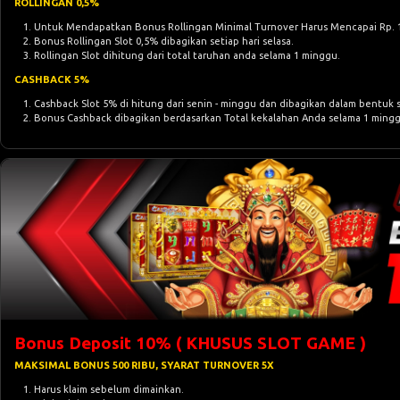
Bonus Rollingan & Cashback Slot Game
ROLLINGAN 0,5%
Untuk Mendapatkan Bonus Rollingan Minimal Turnover Harus Mencapai Rp. 1
Bonus Rollingan Slot 0,5% dibagikan setiap hari selasa.
Rollingan Slot dihitung dari total taruhan anda selama 1 minggu.
CASHBACK 5%
Cashback Slot 5% di hitung dari senin - minggu dan dibagikan dalam bentuk s
Bonus Cashback dibagikan berdasarkan Total kekalahan Anda selama 1 mingg