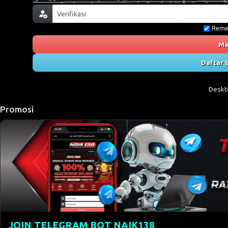
TOGEL
SLOT
LIVE CASINO
SPORT
ARCADE
SABU
Reme
Ma
Daftar 
Deskt