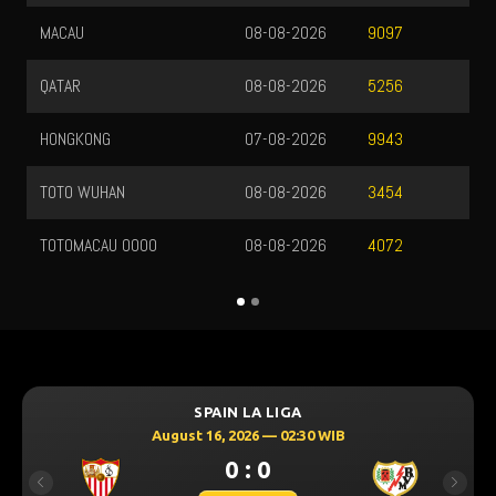
MACAU
08-08-2026
9097
QATAR
08-08-2026
5256
HONGKONG
07-08-2026
9943
TOTO WUHAN
08-08-2026
3454
TOTOMACAU 0000
08-08-2026
4072
GA
SPAIN LA LIGA
2:30 WIB
August 16, 2026 — 00:30 W
0 : 0
Previous
Next