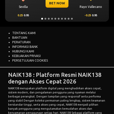
BET NOW
Rayo Vallecano
Alaves
-0.25
0.95
0.00
0.62
TENTANG KAMI
BANTUAN
PERATURAN
INFORMASI BANK
HUBUNGI KAMI
KEBIJAKAN PRIVASI
PERSETUJUAN COOKIES
NAIK138 : Platform Resmi NAIK138
dengan Akses Cepat 2026
NAIK138
merupakan platform digital yang menghadirkan akses cepat,
sistem modern, dan pengalaman pengguna yang nyaman melalui
berbagai perangkat. Dengan tampilan yang responsif serta performa
yang stabil Dengan koleksi permainan paling lengkap, sistem keamanan
berstandar tinggi, serta akses yang cepat,
NAIK138
menjadi pilihan
banyak pengguna yang mengutamakan kemudahan akses dan
kenyamanan penggunaan setiap hari.
NAIK138
Sebagai platform yang